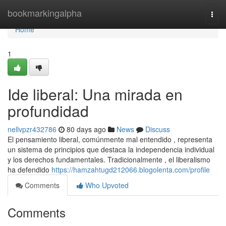
Home
bookmarkingalpha
Togg
navi
Home
1
Ide liberal: Una mirada en
profundidad
nellvpzr432786
80 days ago
News
Discuss
El pensamiento liberal, comúnmente mal entendido , representa
un sistema de principios que destaca la independencia individual
y los derechos fundamentales. Tradicionalmente , el liberalismo
ha defendido
https://hamzahtugd212066.blogolenta.com/profile
Comments
Who Upvoted
Comments