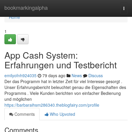
Home
bookmarkingalpha
Togg
navi
Home
1
App Cash System:
Erfahrungen und Testbericht
emilyofnh924035
79 days ago
News
Discuss
Der das Programm hat in letzter Zeit für viel Interesse gesorgt .
Unser Erfahrungsbericht beleuchtet genau die Eigenschaften des
Programms . Viele Kunden berichten von einfacher Bedienung
und möglichen
https://barbaraihsm286340.theblogfairy.com/profile
Comments
Who Upvoted
Comments