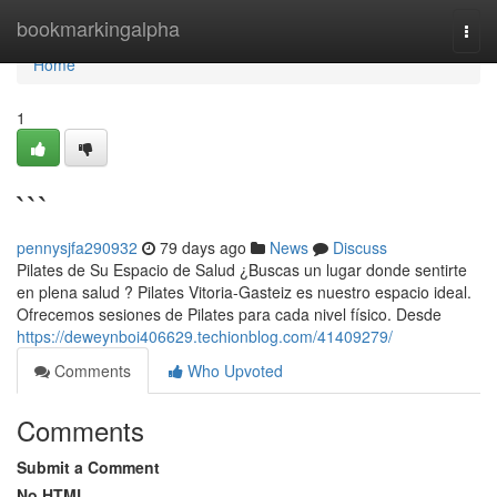
Home
bookmarkingalpha
Togg
navi
Home
1
```
pennysjfa290932
79 days ago
News
Discuss
Pilates de Su Espacio de Salud ¿Buscas un lugar donde sentirte
en plena salud ? Pilates Vitoria-Gasteiz es nuestro espacio ideal.
Ofrecemos sesiones de Pilates para cada nivel físico. Desde
https://deweynboi406629.techionblog.com/41409279/
Comments
Who Upvoted
Comments
Submit a Comment
No HTML