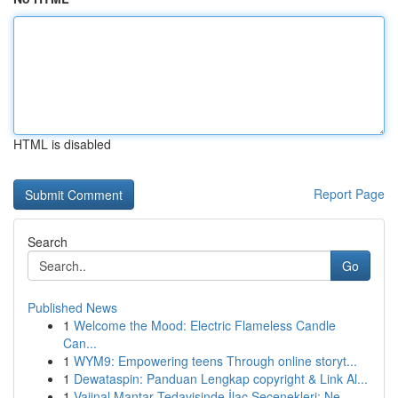
HTML is disabled
Report Page
Search
Go
Published News
1
Welcome the Mood: Electric Flameless Candle
Can...
1
WYM9: Empowering teens Through online storyt...
1
Dewataspin: Panduan Lengkap copyright & Link Al...
1
Vajinal Mantar Tedavisinde İlaç Seçenekleri: Ne...