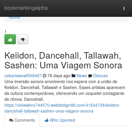
Home
bookmarkingalpha
Togg
navi
Home
1
Keiidon, Dancehall, Tallawah,
Sashen: Uma Viagem Sonora
zakariawuwf009497
78 days ago
News
Discuss
Uma imersão sonora envolvente nos espera com a união de
Keiidon, Dancehall, Tallawah e Sashen. Esses artistas aparecem
da cultura contemporânea, oferecendo um coquetel contagiante
de ritmos. Dancehall,
https://violawbnx744570.webdesign96.com/41634728/keiidon-
dancehall-tallawah-sashen-uma-viagem-sonora
Comments
Who Upvoted