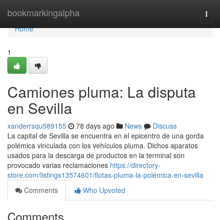
Home
bookmarkingalpha
Togg
navi
Home
1
Camiones pluma: La disputa
en Sevilla
xanderrsqu589155
78 days ago
News
Discuss
La capital de Sevilla se encuentra en el epicentro de una gorda
polémica vinculada con los vehículos pluma. Dichos aparatos
usados para la descarga de productos en la terminal son
provocado varias reclamaciones
https://directory-
store.com/listings13574601/flotas-pluma-la-polémica-en-sevilla
Comments
Who Upvoted
Comments