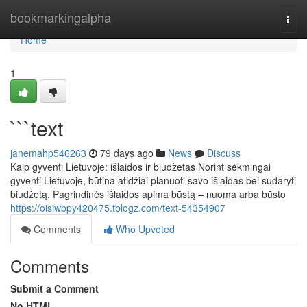
Home
bookmarkingalpha
Togg
navi
Home
1
```text
janemahp546263
79 days ago
News
Discuss
Kaip gyventi Lietuvoje: išlaidos ir biudžetas Norint sėkmingai
gyventi Lietuvoje, būtina atidžiai planuoti savo išlaidas bei sudaryti
biudžetą. Pagrindinės išlaidos apima būstą – nuoma arba būsto
https://oisiwbpy420475.tblogz.com/text-54354907
Comments
Who Upvoted
Comments
Submit a Comment
No HTML