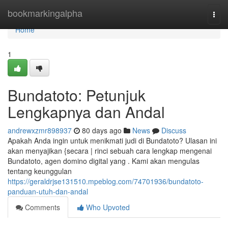
Home
bookmarkingalpha
Togg
navi
Home
1
Bundatoto: Petunjuk
Lengkapnya dan Andal
andrewxzmr898937
80 days ago
News
Discuss
Apakah Anda ingin untuk menikmati judi di Bundatoto? Ulasan ini
akan menyajikan {secara | rinci sebuah cara lengkap mengenai
Bundatoto, agen domino digital yang . Kami akan mengulas
tentang keunggulan
https://geraldrjse131510.mpeblog.com/74701936/bundatoto-
panduan-utuh-dan-andal
Comments
Who Upvoted