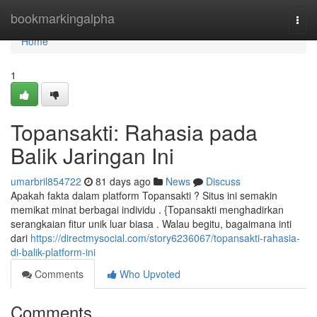
Home
bookmarkingalpha
Togg
navi
Home
1
Topansakti: Rahasia pada
Balik Jaringan Ini
umarbril854722
81 days ago
News
Discuss
Apakah fakta dalam platform Topansakti ? Situs ini semakin
memikat minat berbagai individu . {Topansakti menghadirkan
serangkaian fitur unik luar biasa . Walau begitu, bagaimana inti
dari
https://directmysocial.com/story6236067/topansakti-rahasia-
di-balik-platform-ini
Comments
Who Upvoted
Comments