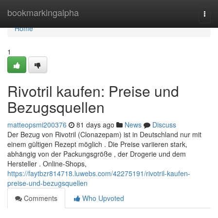
Home
bookmarkingalpha
Togg
navi
Home
1
Rivotril kaufen: Preise und
Bezugsquellen
matteopsmi200376
81 days ago
News
Discuss
Der Bezug von Rivotril (Clonazepam) ist in Deutschland nur mit
einem gültigen Rezept möglich . Die Preise variieren stark,
abhängig von der Packungsgröße , der Drogerie und dem
Hersteller . Online-Shops,
https://faytbzr814718.luwebs.com/42275191/rivotril-kaufen-
preise-und-bezugsquellen
Comments
Who Upvoted