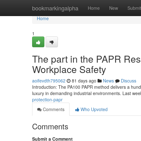
Home
bookmarkingalpha
Home
New
Submi
Home
1
The part in the PAPR Res
Workplace Safety
aoifevdth795062
81 days ago
News
Discuss
Introduction: The PA100 PAPR method delivers a hundre
luxury in demanding industrial environments. Last week
protection-papr
Comments
Who Upvoted
Comments
Submit a Comment