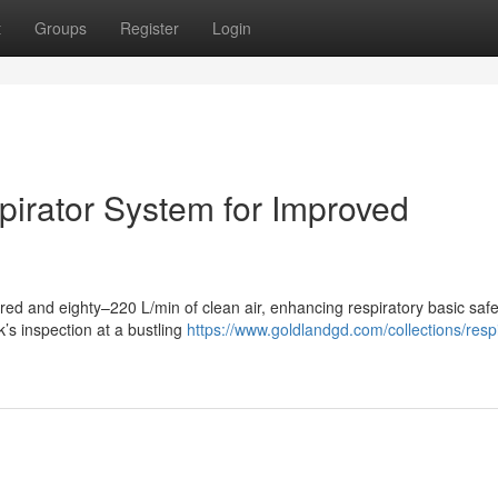
t
Groups
Register
Login
pirator System for Improved
d and eighty–220 L/min of clean air, enhancing respiratory basic saf
’s inspection at a bustling
https://www.goldlandgd.com/collections/respi