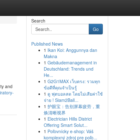
Search
Go
Published News
1
Ikan Koi: Anggunnya dan
Makna
1
Gebäudemanagement in
Deutschland: Trends und
He...
1
G2G1MAX เว็บตรง: รวมทุก
ety and
ข้อดีที่คุณจำเป็นรู้
ratory-
1
ดู ฟุตบอลสด โดยไม่เสียค่าใช้
จ่าย ! Siam2Ball...
1
护眼宝：告别屏幕疲劳，重
焕清晰视界
1
Electrician Hills District
Offering Smart Solut...
1
Poľovnícky e-shop: Váš
komplexný zdroj pre poľo...