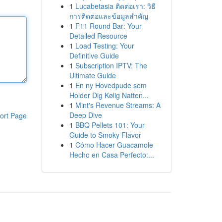
1
Lucabetasia ติดต่อเรา: วิธี
การติดต่อและข้อมูลสำคัญ
1
F11 Round Bar: Your
Detailed Resource
1
Load Testing: Your
Definitive Guide
1
Subscription IPTV: The
Ultimate Guide
1
En ny Hovedpude som
Holder Dig Kølig Natten...
1
Mint's Revenue Streams: A
Deep Dive
ort Page
1
BBQ Pellets 101: Your
Guide to Smoky Flavor
1
Cómo Hacer Guacamole
Hecho en Casa Perfecto:...