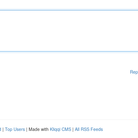
Rep
d
|
Top Users
| Made with
Kliqqi CMS
|
All RSS Feeds