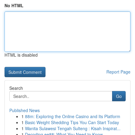
No HTML
HTML is disabled
Report Page
Search
Go
Published News
1
88m: Exploring the Online Casino and Its Platform
1
Basic Weight Shedding Tips You Can Start Today
1
Wanita Sulawesi Tengah Sulteng : Kisah Inspirat...
1
Decoding ee88: What You Need to Know