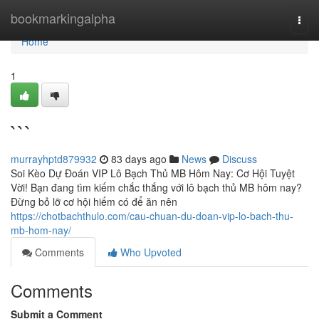
Home
bookmarkingalpha
Togg
navi
Home
1
```
murrayhptd879932
83 days ago
News
Discuss
Soi Kèo Dự Đoán VIP Lô Bạch Thủ MB Hôm Nay: Cơ Hội Tuyệt
Vời! Bạn đang tìm kiếm chắc thắng với lô bạch thủ MB hôm nay?
Đừng bỏ lỡ cơ hội hiếm có để ăn nên
https://chotbachthulo.com/cau-chuan-du-doan-vip-lo-bach-thu-
mb-hom-nay/
Comments
Who Upvoted
Comments
Submit a Comment