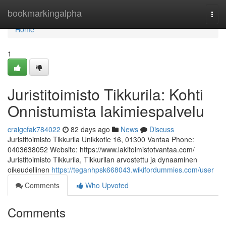
Home
bookmarkingalpha
Togg
navi
Home
1
Juristitoimisto Tikkurila: Kohti
Onnistumista lakimiespalvelu
craigcfak784022
82 days ago
News
Discuss
Juristitoimisto Tikkurila Unikkotie 16, 01300 Vantaa Phone:
0403638052 Website: https://www.lakitoimistotvantaa.com/
Juristitoimisto Tikkurila, Tikkurilan arvostettu ja dynaaminen
oikeudellinen
https://teganhpsk668043.wikifordummies.com/user
Comments
Who Upvoted
Comments