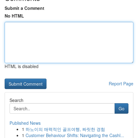
Submit a Comment
No HTML
HTML is disabled
Report Page
Search
Go
Published News
1
하노이의 매력적인 골프여행, 짜릿한 경험
1
Customer Behaviour Shifts: Navigating the Cashl...