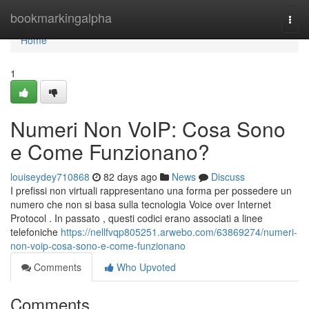
Home
bookmarkingalpha
Togg
navi
Home
1
Numeri Non VoIP: Cosa Sono
e Come Funzionano?
louiseydey710868
82 days ago
News
Discuss
I prefissi non virtuali rappresentano una forma per possedere un
numero che non si basa sulla tecnologia Voice over Internet
Protocol . In passato , questi codici erano associati a linee
telefoniche
https://nellfvqp805251.arwebo.com/63869274/numeri-
non-voip-cosa-sono-e-come-funzionano
Comments
Who Upvoted
Comments