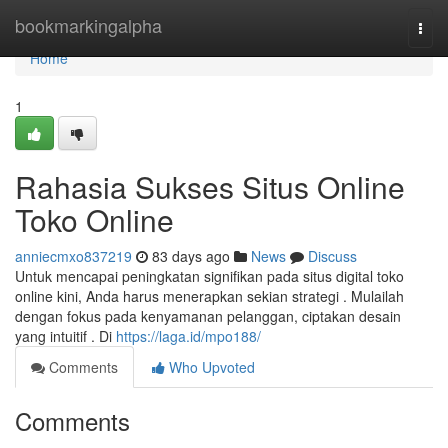
Home
bookmarkingalpha
Togg
navi
Home
1
Rahasia Sukses Situs Online
Toko Online
anniecmxo837219
83 days ago
News
Discuss
Untuk mencapai peningkatan signifikan pada situs digital toko
online kini, Anda harus menerapkan sekian strategi . Mulailah
dengan fokus pada kenyamanan pelanggan, ciptakan desain
yang intuitif . Di
https://laga.id/mpo188/
Comments
Who Upvoted
Comments