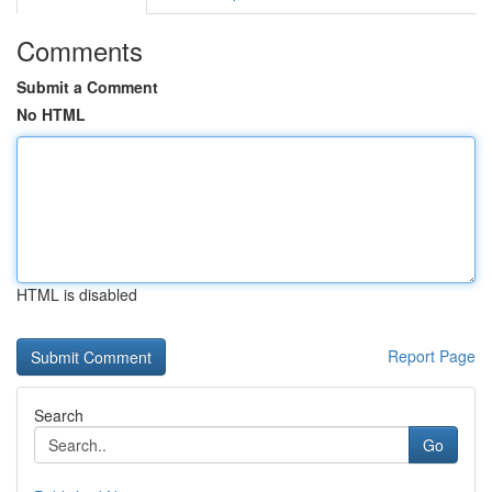
Comments
Submit a Comment
No HTML
HTML is disabled
Report Page
Search
Go