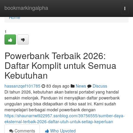
Home
bookmarkingalpha
Togg
navi
Home
1
Powerbank Terbaik 2026:
Daftar Komplit untuk Semua
Kebutuhan
hassanzqef101785
83 days ago
News
Discuss
Di tahun 2026, kebutuhan akan baterai portabel yang handal
semakin melonjak. Panduan ini menyajikan daftar powerbank
unggulan yang bisa didapatkan di toko saat ini. Kami sudah
mempelajari berbagai model powerbank dengan
https://shaunarrwi922957.ssnblog.com/39756555/sumber-daya-
eksternal-terbaik-2026-daftar-utuh-untuk-setiap-keperluan
Comments
Who Upvoted