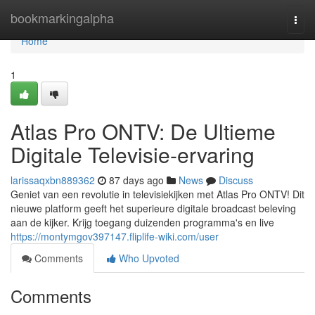
Home
bookmarkingalpha
Togg
navi
Home
1
Atlas Pro ONTV: De Ultieme
Digitale Televisie-ervaring
larissaqxbn889362
87 days ago
News
Discuss
Geniet van een revolutie in televisiekijken met Atlas Pro ONTV! Dit
nieuwe platform geeft het superieure digitale broadcast beleving
aan de kijker. Krijg toegang duizenden programma's en live
https://montymgov397147.fliplife-wiki.com/user
Comments
Who Upvoted
Comments