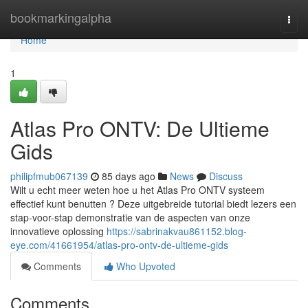
Home
bookmarkingalpha
Togg
navi
Home
1
Atlas Pro ONTV: De Ultieme
Gids
philipfmub067139
85 days ago
News
Discuss
Wilt u echt meer weten hoe u het Atlas Pro ONTV systeem
effectief kunt benutten ? Deze uitgebreide tutorial biedt lezers een
stap-voor-stap demonstratie van de aspecten van onze
innovatieve oplossing
https://sabrinakvau861152.blog-
eye.com/41661954/atlas-pro-ontv-de-ultieme-gids
Comments
Who Upvoted
Comments