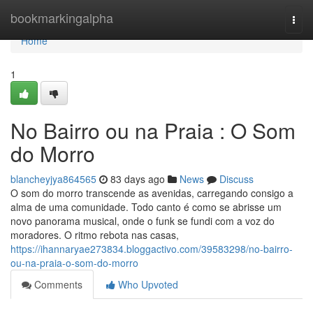
Home
bookmarkingalpha
Togg
navi
Home
1
No Bairro ou na Praia : O Som
do Morro
blancheyjya864565
83 days ago
News
Discuss
O som do morro transcende as avenidas, carregando consigo a
alma de uma comunidade. Todo canto é como se abrisse um
novo panorama musical, onde o funk se fundi com a voz do
moradores. O ritmo rebota nas casas,
https://ihannaryae273834.bloggactivo.com/39583298/no-bairro-
ou-na-praia-o-som-do-morro
Comments
Who Upvoted