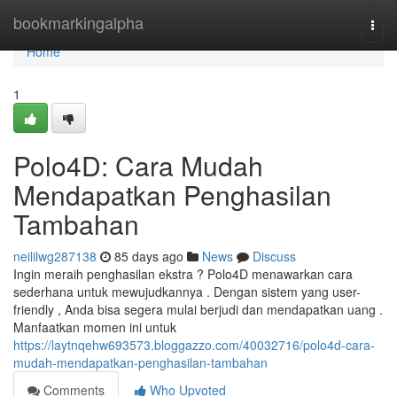
Home
bookmarkingalpha
Togg
navi
Home
1
Polo4D: Cara Mudah
Mendapatkan Penghasilan
Tambahan
neililwg287138
85 days ago
News
Discuss
Ingin meraih penghasilan ekstra ? Polo4D menawarkan cara
sederhana untuk mewujudkannya . Dengan sistem yang user-
friendly , Anda bisa segera mulai berjudi dan mendapatkan uang .
Manfaatkan momen ini untuk
https://laytnqehw693573.bloggazzo.com/40032716/polo4d-cara-
mudah-mendapatkan-penghasilan-tambahan
Comments
Who Upvoted