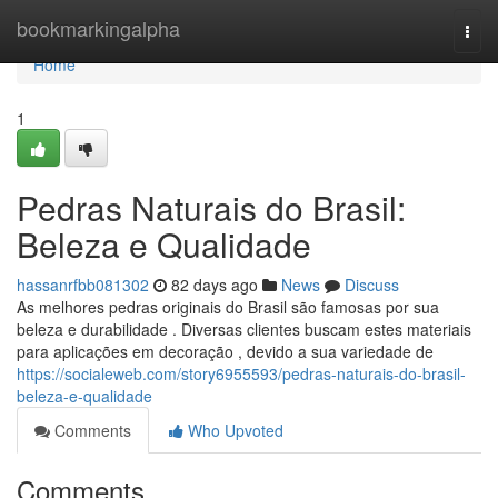
Home
bookmarkingalpha
Togg
navi
Home
1
Pedras Naturais do Brasil:
Beleza e Qualidade
hassanrfbb081302
82 days ago
News
Discuss
As melhores pedras originais do Brasil são famosas por sua
beleza e durabilidade . Diversas clientes buscam estes materiais
para aplicações em decoração , devido a sua variedade de
https://socialeweb.com/story6955593/pedras-naturais-do-brasil-
beleza-e-qualidade
Comments
Who Upvoted
Comments