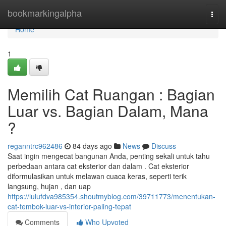
Home
bookmarkingalpha
Togg
navi
Home
1
Memilih Cat Ruangan : Bagian
Luar vs. Bagian Dalam, Mana
?
reganntrc962486
84 days ago
News
Discuss
Saat ingin mengecat bangunan Anda, penting sekali untuk tahu
perbedaan antara cat eksterior dan dalam . Cat eksterior
diformulasikan untuk melawan cuaca keras, seperti terik
langsung, hujan , dan uap
https://lulufdva985354.shoutmyblog.com/39711773/menentukan-
cat-tembok-luar-vs-interior-paling-tepat
Comments
Who Upvoted