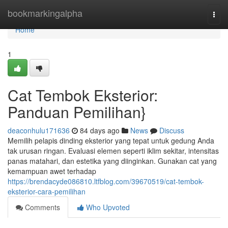
Home
bookmarkingalpha
Togg
navi
Home
1
Cat Tembok Eksterior:
Panduan Pemilihan}
deaconhulu171636
84 days ago
News
Discuss
Memilih pelapis dinding eksterior yang tepat untuk gedung Anda
tak urusan ringan. Evaluasi elemen seperti iklim sekitar, intensitas
panas matahari, dan estetika yang diinginkan. Gunakan cat yang
kemampuan awet terhadap
https://brendacyde086810.ltfblog.com/39670519/cat-tembok-
eksterior-cara-pemilihan
Comments
Who Upvoted