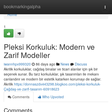
Home
bookmarkingalpha
Togg
navi
Home
1
Pleksi Korkuluk: Modern ve
Zarif Modeller
iwannhpx999320
86 days ago
News
Discuss
Akrilik korkuluklar, cağdaş binalar ve ticari alanlar için şık bir
seçenek sunar. Bu tarz korkuluklar, şık tasarımları ile mekanı
canlandırır ve modern bir estetik katarken korumayı de sağlar.
Akrilik
https://donnaszdx443298.blogkoo.com/pleksi-korkuluk-
Çağdaş-ve-zarif-tasarım-60918623
Comments
Who Upvoted
Comments