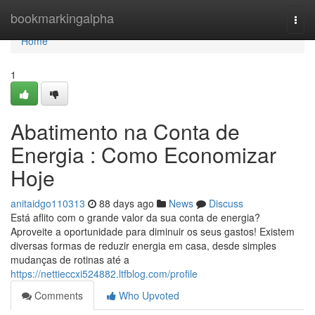
Home
bookmarkingalpha
Togg
navi
Home
1
Abatimento na Conta de
Energia : Como Economizar
Hoje
anitaidgo110313
88 days ago
News
Discuss
Está aflito com o grande valor da sua conta de energia?
Aproveite a oportunidade para diminuir os seus gastos! Existem
diversas formas de reduzir energia em casa, desde simples
mudanças de rotinas até a
https://nettieccxi524882.ltfblog.com/profile
Comments
Who Upvoted