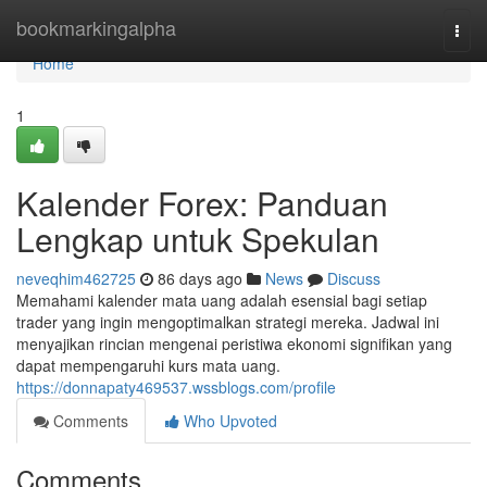
Home
bookmarkingalpha
Togg
navi
Home
1
Kalender Forex: Panduan
Lengkap untuk Spekulan
neveqhim462725
86 days ago
News
Discuss
Memahami kalender mata uang adalah esensial bagi setiap
trader yang ingin mengoptimalkan strategi mereka. Jadwal ini
menyajikan rincian mengenai peristiwa ekonomi signifikan yang
dapat mempengaruhi kurs mata uang.
https://donnapaty469537.wssblogs.com/profile
Comments
Who Upvoted
Comments