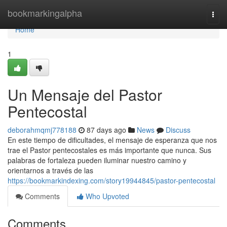
Home
bookmarkingalpha
Togg
navi
Home
1
Un Mensaje del Pastor
Pentecostal
deborahmqmj778188
87 days ago
News
Discuss
En este tiempo de dificultades, el mensaje de esperanza que nos
trae el Pastor pentecostales es más importante que nunca. Sus
palabras de fortaleza pueden iluminar nuestro camino y
orientarnos a través de las
https://bookmarkindexing.com/story19944845/pastor-pentecostal
Comments
Who Upvoted
Comments