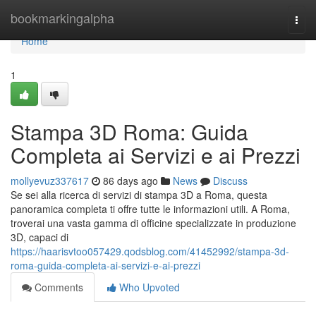
Home
bookmarkingalpha
Togg
navi
Home
1
Stampa 3D Roma: Guida
Completa ai Servizi e ai Prezzi
mollyevuz337617
86 days ago
News
Discuss
Se sei alla ricerca di servizi di stampa 3D a Roma, questa
panoramica completa ti offre tutte le informazioni utili. A Roma,
troverai una vasta gamma di officine specializzate in produzione
3D, capaci di
https://haarisvtoo057429.qodsblog.com/41452992/stampa-3d-
roma-guida-completa-ai-servizi-e-ai-prezzi
Comments
Who Upvoted