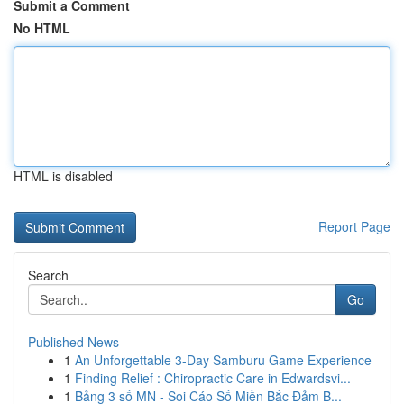
Submit a Comment
No HTML
HTML is disabled
Report Page
Search
Go
Published News
1
An Unforgettable 3-Day Samburu Game Experience
1
Finding Relief : Chiropractic Care in Edwardsvi...
1
Bảng 3 số MN - Soi Cáo Số Miền Bắc Đảm B...