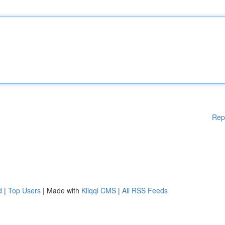
Rep
d
|
Top Users
| Made with
Kliqqi CMS
|
All RSS Feeds