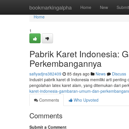
Home
bookmarkingalpha
Home
New
Submi
Home
1
Pabrik Karet Indonesia
Perkembangannya
safiyadjns382409
85 days ago
News
Discuss
Industri pabrik karet di Indonesia memiliki arti pent
pengolahan latex karet alam, yang ditemukan dari per
karet-indonesia-gambaran-umum-dan-perkembangan
Comments
Who Upvoted
Comments
Submit a Comment