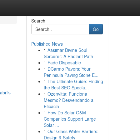
Search
Go
Published News
1
Aasimar Divine Soul
Sorcerer: A Radiant Path
1
Fade Disposable
1
DCarmo Pavers: Your
Peninsula Paving Stone E...
1
The Ultimate Guide: Finding
the Best SEO Specia...
abrik-
1
Ozenvitta: Funciona
Mesmo? Desvendando a
Eficácia
1
How Do Solar O&M
Companies Support Large
Solar ...
1
Our Glass Water Barriers:
Design & Safety