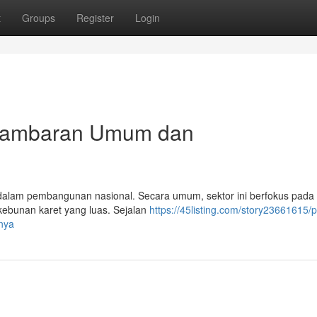
t
Groups
Register
Login
: Gambaran Umum dan
ing dalam pembangunan nasional. Secara umum, sektor ini berfokus pada
kebunan karet yang luas. Sejalan
https://45listing.com/story23661615/p
nya