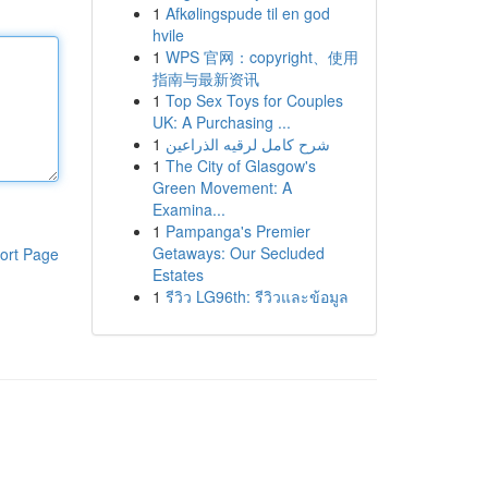
1
Afkølingspude til en god
hvile
1
WPS 官网：copyright、使用
指南与最新资讯
1
Top Sex Toys for Couples
UK: A Purchasing ...
1
شرح كامل لرقيه الذراعين
1
The City of Glasgow's
Green Movement: A
Examina...
1
Pampanga's Premier
Getaways: Our Secluded
ort Page
Estates
1
รีวิว LG96th: รีวิวและข้อมูล