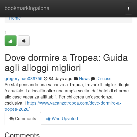
Home
bookmarkingalpha
Togg
navi
Home
1
Dove dormire a Tropea: Guida
agli alloggi migliori
gregorylhao086755
84 days ago
News
Discuss
Se stai pensando una vacanza a Tropea, trovare il miglior rifugio
è cruciale. La località offre una ampia scelta, dai hotel di charme
alle case vacanza affittabili. Per chi cerca un’esperienza
esclusiva, i
https://www.vacanzetropea.com/dove-dormire-a-
tropea-2026/
Comments
Who Upvoted
Comments