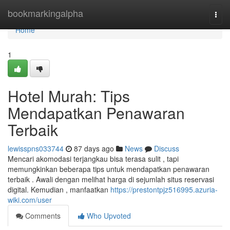
Home
bookmarkingalpha
Togg
navi
Home
1
Hotel Murah: Tips
Mendapatkan Penawaran
Terbaik
lewisspns033744
87 days ago
News
Discuss
Mencari akomodasi terjangkau bisa terasa sulit , tapi
memungkinkan beberapa tips untuk mendapatkan penawaran
terbaik . Awali dengan melihat harga di sejumlah situs reservasi
digital. Kemudian , manfaatkan
https://prestontpjz516995.azuria-
wiki.com/user
Comments
Who Upvoted