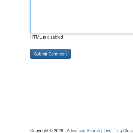
HTML is disabled
Copyright © 2026 |
Advanced Search
|
Live
|
Tag Clou