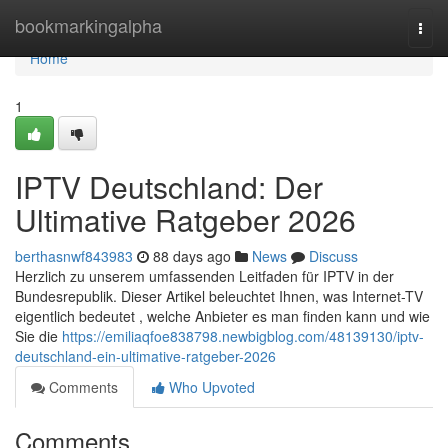
Home
bookmarkingalpha
Togg
navi
Home
1
IPTV Deutschland: Der
Ultimative Ratgeber 2026
berthasnwf843983
88 days ago
News
Discuss
Herzlich zu unserem umfassenden Leitfaden für IPTV in der
Bundesrepublik. Dieser Artikel beleuchtet Ihnen, was Internet-TV
eigentlich bedeutet , welche Anbieter es man finden kann und wie
Sie die
https://emiliaqfoe838798.newbigblog.com/48139130/iptv-
deutschland-ein-ultimative-ratgeber-2026
Comments
Who Upvoted
Comments