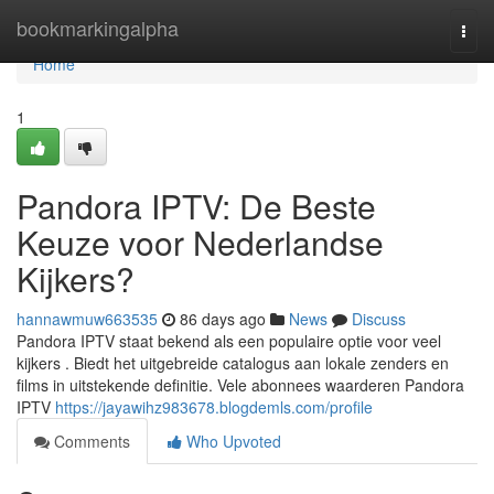
Home
bookmarkingalpha
Togg
navi
Home
1
Pandora IPTV: De Beste
Keuze voor Nederlandse
Kijkers?
hannawmuw663535
86 days ago
News
Discuss
Pandora IPTV staat bekend als een populaire optie voor veel
kijkers . Biedt het uitgebreide catalogus aan lokale zenders en
films in uitstekende definitie. Vele abonnees waarderen Pandora
IPTV
https://jayawihz983678.blogdemls.com/profile
Comments
Who Upvoted