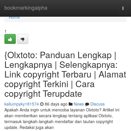
Home
bookmarkingalpha
Togg
navi
Home
1
{Olxtoto: Panduan Lengkap |
Lengkapnya | Selengkapnya:
Link copyright Terbaru | Alamat
copyright Terkini | Cara
copyright Terupdate
kallumpyky181574
86 days ago
News
Discuss
Apakah Anda ingin untuk mencoba layanan Olxtoto? Artikel ini
akan memberikan secara lengkap tentang aplikasi Olxtoto,
termasuk langkah-langkah mendaftar dan tautan copyright
update. Redaksi juga akan