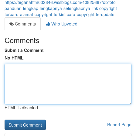
https://teganahtm032846.wssblogs.com/40825667/olxtoto-
panduan-lengkap-lengkapnya-selengkapnya-link-copyright-
terbaru-alamat-copyright-terkini-cara-copyright-terupdate
Comments
Who Upvoted
Comments
Submit a Comment
No HTML
HTML is disabled
Report Page