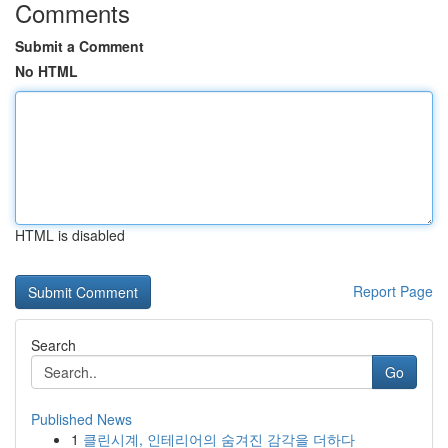
Comments
Submit a Comment
No HTML
HTML is disabled
Report Page
Search
Go
Published News
1
클린시계, 인테리어의 숨겨진 감각을 더하다