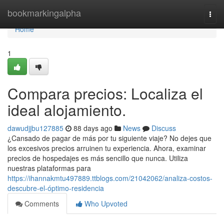
Home
bookmarkingalpha
Togg
navi
Home
1
Compara precios: Localiza el
ideal alojamiento.
dawudjjbu127885
88 days ago
News
Discuss
¿Cansado de pagar de más por tu siguiente viaje? No dejes que
los excesivos precios arruinen tu experiencia. Ahora, examinar
precios de hospedajes es más sencillo que nunca. Utiliza
nuestras plataformas para
https://ihannakmtu497889.ttblogs.com/21042062/analiza-costos-
descubre-el-óptimo-residencia
Comments
Who Upvoted