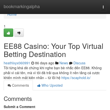
Home
bookmarkingalpha
Togg
navi
Home
1
EE88 Casino: Your Top Virtual
Betting Destination
heathlxyx060991
86 days ago
News
Discuss
Tôi từng khá dè chừng khi nghe bạn bè nhắc đến EE88. Không
phải vì cái tên, mà vì tôi đã trải qua không ít nền tảng cá cược
khiến mình mất kiên nhẫn – từ lỗi hệ
https://scaphold.io/
Comments
Who Upvoted
Comments
Submit a Comment