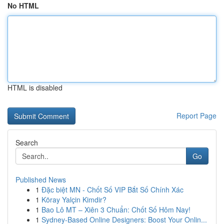
No HTML
HTML is disabled
Report Page
Search
Go
Published News
1
Đặc biệt MN - Chốt Số VIP Bắt Số Chính Xác
1
Köray Yalçin Kimdir?
1
Bao Lô MT – Xiên 3 Chuẩn: Chốt Số Hôm Nay!
1
Sydney-Based Online Designers: Boost Your Onlin...