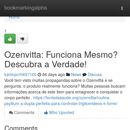
Home
bookmarkingalpha
Togg
navi
Home
1
Ozenvitta: Funciona Mesmo?
Descubra a Verdade!
karimpcrh657100
86 days ago
News
Discuss
Você tem visto muitas propagandas sobre o Ozenvitta e se
pergunta: o produto realmente funciona? Muitas pessoas buscam
informações acerca de este item para emagrecer e conquistar o
corpo perfeito .
https://fontedasaude.org/ozenvitta/inulina-
psyllium-a-dupla-perfeita-para-controlar-triglicerideos-e-fome/
Comments
Who Upvoted
Comments