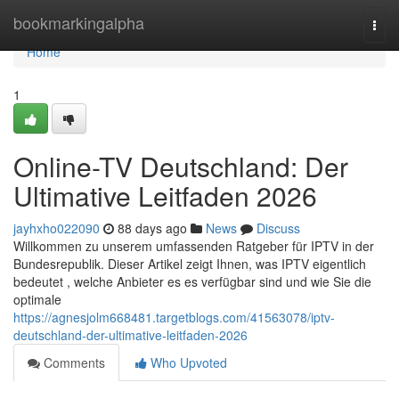
Home
bookmarkingalpha
Togg
navi
Home
1
Online-TV Deutschland: Der
Ultimative Leitfaden 2026
jayhxho022090
88 days ago
News
Discuss
Willkommen zu unserem umfassenden Ratgeber für IPTV in der
Bundesrepublik. Dieser Artikel zeigt Ihnen, was IPTV eigentlich
bedeutet , welche Anbieter es es verfügbar sind und wie Sie die
optimale
https://agnesjolm668481.targetblogs.com/41563078/iptv-
deutschland-der-ultimative-leitfaden-2026
Comments
Who Upvoted