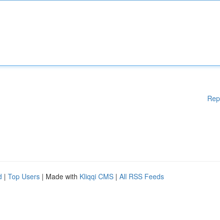
Rep
d
|
Top Users
| Made with
Kliqqi CMS
|
All RSS Feeds