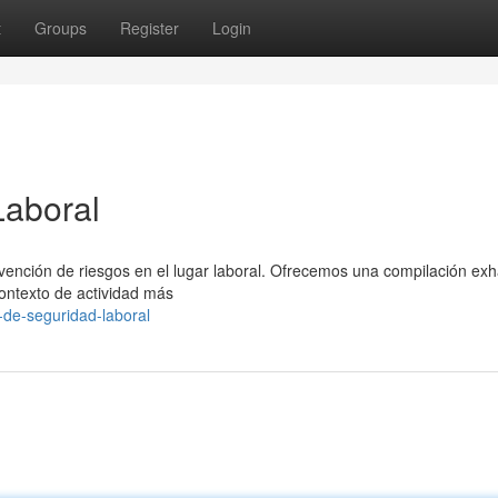
t
Groups
Register
Login
Laboral
evención de riesgos en el lugar laboral. Ofrecemos una compilación exh
ontexto de actividad más
a-de-seguridad-laboral