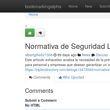
Home
bookmarkingalpha
Home
New
Submi
Home
1
Normativa de Seguridad 
albertgthe627308
89 days ago
News
Discuss
Este artículo exhaustivo analiza la necesidad de la pr
para personal y empresas que desean garantizar un c
https://triplexdirectory.com/listings13473593/normativ
Comments
Who Upvoted
Comments
Submit a Comment
No HTML