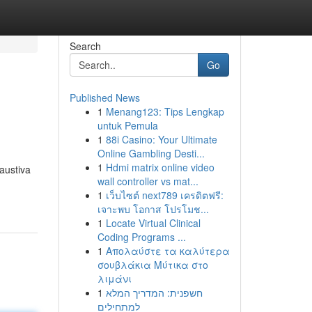
Search
Go
Published News
1
Menang123: Tips Lengkap
untuk Pemula
1
88i Casino: Your Ultimate
Online Gambling Desti...
1
Hdmi matrix online video
austiva
wall controller vs mat...
1
เว็บไซต์ next789 เครดิตฟรี:
เจาะพบ โอกาส โปรโมช...
1
Locate Virtual Clinical
Coding Programs ...
1
Απολαύστε τα καλύτερα
σουβλάκια Μύτικα στο
λιμάνι
1
חשפנית: המדריך המלא
למתחילים