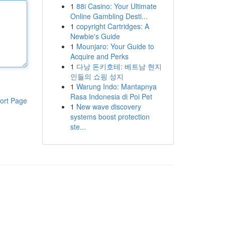
1
88i Casino: Your Ultimate
Online Gambling Desti...
1
copyright Cartridges: A
Newbie's Guide
1
Mounjaro: Your Guide to
Acquire and Perks
1
다낭 돈키호테: 베트남 현지
인들의 쇼핑 성지
1
Warung Indo: Mantapnya
Rasa Indonesia di Poi Pet
ort Page
1
New wave discovery
systems boost protection
ste...