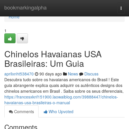
Home
bookmarkingalpha
Togg
navi
Home
1
Chinelos Havaianas USA
Brasileiras: Um Guia
aprilxnht538470
90 days ago
News
Discuss
Descubra tudo sobre os havaianas americanos do Brasil ! Este
guia abrangente explica quais adquirir os autênticos designs dos
chinelos americanos em Brasil . Saiba sobre os seus diferenciais,
https://francesxknf151900.laowaiblog.com/39888447/chinelos-
havaianas-usa-brasileiras-o-manual
Comments
Who Upvoted
Comments