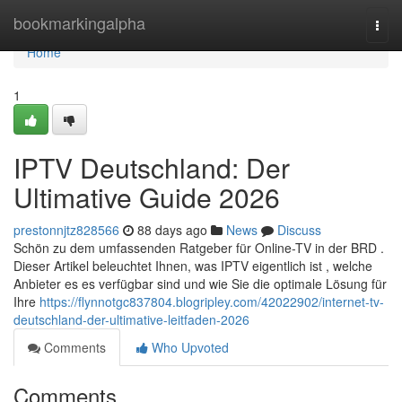
Home
bookmarkingalpha
Togg
navi
Home
1
IPTV Deutschland: Der
Ultimative Guide 2026
prestonnjtz828566
88 days ago
News
Discuss
Schön zu dem umfassenden Ratgeber für Online-TV in der BRD .
Dieser Artikel beleuchtet Ihnen, was IPTV eigentlich ist , welche
Anbieter es es verfügbar sind und wie Sie die optimale Lösung für
Ihre
https://flynnotgc837804.blogripley.com/42022902/internet-tv-
deutschland-der-ultimative-leitfaden-2026
Comments
Who Upvoted
Comments