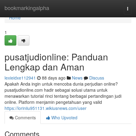
Home
bookmarkingalpha
Togg
navi
Home
1
pusatjudionline: Panduan
Lengkap dan Aman
lexieidxe112941
88 days ago
News
Discuss
Apakah Anda ingin untuk mencoba dunia perjudian online?
pusatjudionline.com hadir sebagai solusi utama untuk
menawarkan tutorial rinci tentang berbagai pertandingan judi
online. Platform menjamin pengetahuan yang valid
https://loriniiu951131.wikiusnews.com/user
Comments
Who Upvoted
Comments