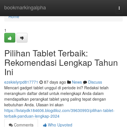
Home
bookmarkingalpha
Togg
navi
Home
1
Pilihan Tablet Terbaik:
Rekomendasi Lengkap Tahun
Ini
ezekielyrpd817771
87 days ago
News
Discuss
Mencari gadget tablet unggul di periode ini? Redaksi telah
merangkum daftar detail untuk melengkapi Anda dalam
mendapatkan perangkat tablet yang paling tepat dengan
kebutuhan Anda. Ulasan ini akan
https://liviaiydk184606.blogdiloz.com/39630993/pilihan-tablet-
terbaik-panduan-lengkap-2024
Comments
Who Upvoted