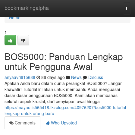
Home
bookmarkingalpha
Togg
navi
Home
1
BOS5000: Panduan Lengkap
untuk Pengguna Awal
anyaavri615688
86 days ago
News
Discuss
Apakah Anda baru dalam dunia perangkat BOS5000? Jangan
khawatir! Tutorial ini akan untuk membantu Anda menguasai
dasar-dasar penggunaan BOS5000. Kami akan membahas
seluruh aspek krusial, dari penyiapan awal hingga
https://mayaotls565418.tkzblog.com/40976207/bos5000-tutorial-
lengkap-untuk-orang-baru
Comments
Who Upvoted