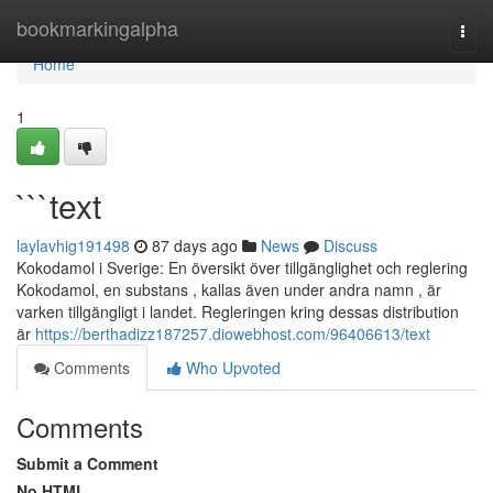
Home
bookmarkingalpha
Togg
navi
Home
1
```text
laylavhig191498
87 days ago
News
Discuss
Kokodamol i Sverige: En översikt över tillgänglighet och reglering
Kokodamol, en substans , kallas även under andra namn , är
varken tillgängligt i landet. Regleringen kring dessas distribution
är
https://berthadizz187257.diowebhost.com/96406613/text
Comments
Who Upvoted
Comments
Submit a Comment
No HTML