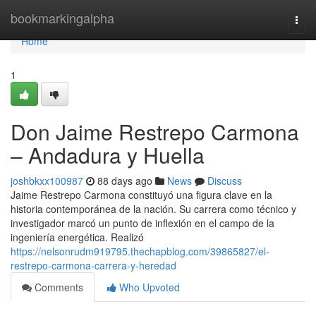
Home
bookmarkingalpha
Togg
navi
Home
1
Don Jaime Restrepo Carmona
– Andadura y Huella
joshbkxx100987
88 days ago
News
Discuss
Jaime Restrepo Carmona constituyó una figura clave en la
historia contemporánea de la nación. Su carrera como técnico y
investigador marcó un punto de inflexión en el campo de la
ingeniería energética. Realizó
https://nelsonrudm919795.thechapblog.com/39865827/el-
restrepo-carmona-carrera-y-heredad
Comments
Who Upvoted