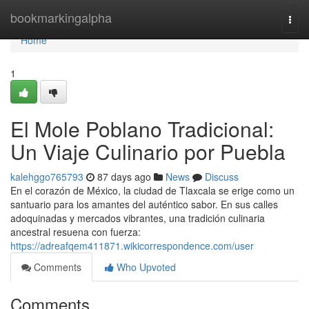
Home
bookmarkingalpha
Togg
navi
Home
1
El Mole Poblano Tradicional:
Un Viaje Culinario por Puebla
kalehggo765793
87 days ago
News
Discuss
En el corazón de México, la ciudad de Tlaxcala se erige como un
santuario para los amantes del auténtico sabor. En sus calles
adoquinadas y mercados vibrantes, una tradición culinaria
ancestral resuena con fuerza:
https://adreafqem411871.wikicorrespondence.com/user
Comments
Who Upvoted
Comments