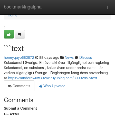
Home
bookmarkingalpha
Togg
navi
Home
1
```text
honeyqayp682872
88 days ago
News
Discuss
Kokodamol i Sverige: En översikt över tillgänglighet och reglering
Kokodamol, en substans , kallas även under andra namn , är
varken tillgängligt i Sverige . Regleringen kring dess användning
är
https://xanderowuw392627.iyublog.com/39992857/text
Comments
Who Upvoted
Comments
Submit a Comment
No HTML