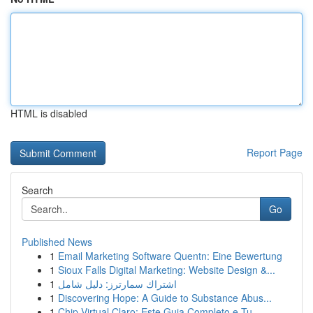
HTML is disabled
Report Page
Search
Go
Published News
1
Email Marketing Software Quentn: Eine Bewertung
1
Sioux Falls Digital Marketing: Website Design &...
1
اشتراك سمارترز: دليل شامل
1
Discovering Hope: A Guide to Substance Abus...
1
Chip Virtual Claro: Este Guia Completo e Tu...